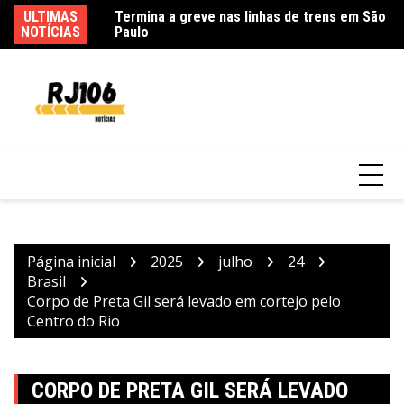
Ir
ULTIMAS
Go
para
NOTÍCIAS
d
o
conteúdo
Usuários de trens mudam rotina por causa
de greve da CPTM
Página inicial
2025
julho
24
Brasil
Corpo de Preta Gil será levado em cortejo pelo
Centro do Rio
CORPO DE PRETA GIL SERÁ LEVADO