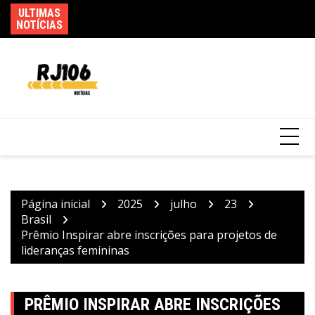
Ir
ULTIMAS
Fe
Incêndio em fábrica em Itaquaquecetuba é
para
NOTÍCIAS
ca
extinto após 33 horas
o
conteúdo
Página inicial
2025
julho
23
Brasil
Prêmio Inspirar abre inscrições para projetos de
lideranças femininas
PRÊMIO INSPIRAR ABRE INSCRIÇÕES