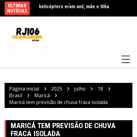
Ir
ULTIMAS
Ag
para
NOTÍCIAS
as
o
conteúdo
Mega-Sena sorteia prêmio acumulado de R$
165 milhões neste domingo
Página inicial
2025
julho
18
Brasil
Maricá
Maricá tem previsão de chuva fraca isolada
MARICÁ TEM PREVISÃO DE CHUVA
FRACA ISOLADA