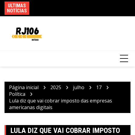
Ir
6 pessoas por queda
ULTIMAS
Incêndio em fábrica em Itaquaquecetuba é
Fe
para
NOTÍCIAS
extinto após 33 horas
ca
o
conteúdo
Página inicial
2025
julho
17
Política
Lula diz que vai cobrar imposto das empresas
americanas digitais
LULA DIZ QUE VAI COBRAR IMPOSTO