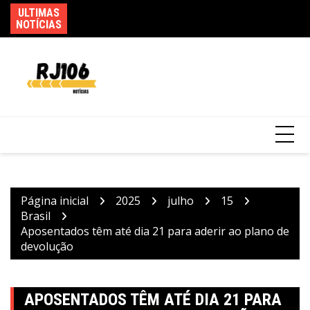
Ir
ULTIMAS
Te
Busca por profundidade e dinamismo marca
para
NOTÍCIAS
P
40 anos do Revista Brasil
o
conteúdo
Página inicial
2025
julho
15
Brasil
Aposentados têm até dia 21 para aderir ao plano de
devolução
APOSENTADOS TÊM ATÉ DIA 21 PARA