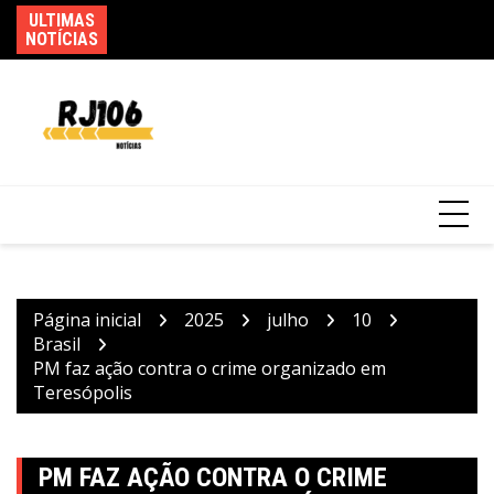
Ir
ULTIMAS
C
para
NOTÍCIAS
he
o
Pais estão menos presentes na criação de
conteúdo
filhos, aponta estudo
Página inicial
2025
julho
10
Brasil
PM faz ação contra o crime organizado em
Teresópolis
PM FAZ AÇÃO CONTRA O CRIME