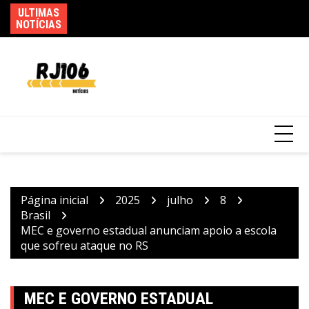
Ir
ULTIMAS
Fe
para
NOTÍCIAS
ca
o
Incêndio em fábrica em Itaquaquecetuba é
conteúdo
extinto após 33 horas
Página inicial
2025
julho
8
Brasil
MEC e governo estadual anunciam apoio a escola
que sofreu ataque no RS
MEC E GOVERNO ESTADUAL