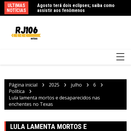
Ir
ULTIMAS
Agosto terá dois eclipses; saiba como
R
para
NOTÍCIAS
assistir aos fenômenos
ex
o
conteúdo
Quatro pessoas morrem em queda de
helicóptero no Rio de Janeiro
Página inicial
2025
julho
6
Política
Lula lamenta mortos e desaparecidos nas
enchentes no Texas
LULA LAMENTA MORTOS E