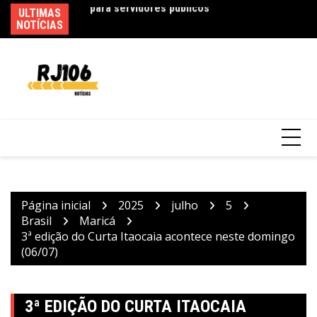
Ir
ULTIMAS
In
para
NOTÍCIAS
ex
o
Polícia Federal indicia 16 pessoas por queda
conteúdo
de avião da Voepass
Página inicial
2025
julho
5
Brasil
Maricá
3ª edição do Curta Itaocaia acontece neste domingo
(06/07)
3ª EDIÇÃO DO CURTA ITAOCAIA