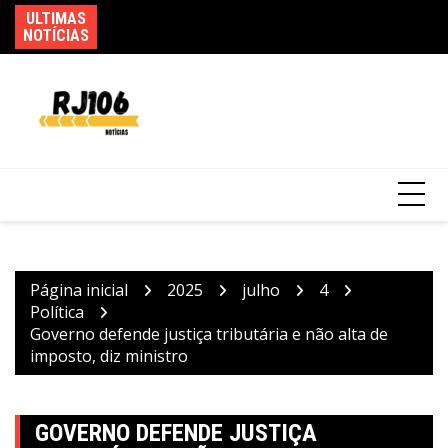
Ir
ULTIMAS
Ag
para
NOTÍCIAS
as
o
Mega-Sena sorteia prêmio acumulado de R$
conteúdo
165 milhões neste domingo
Página inicial
2025
julho
4
Política
Governo defende justiça tributária e não alta de
imposto, diz ministro
GOVERNO DEFENDE JUSTIÇA