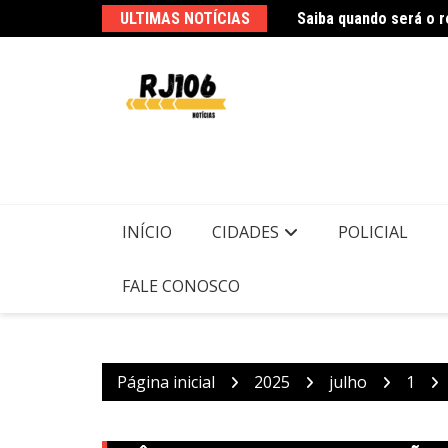
Ir
ULTIMAS NOTÍCIAS
para
o
Polícia Federal indic
conteúdo
INÍCIO
CIDADES
POLICIAL
FALE CONOSCO
Página inicial
2025
julho
1