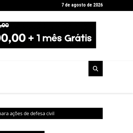
7 de agosto de 2026
io em fábrica em Itaquaquecetuba é extinto após 33 horas
ra ações de defesa civil