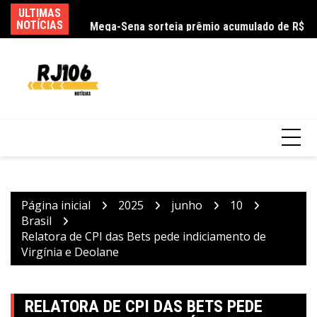
Ir
m na queda de
ULTIMAS
Mega-Sena sorteia prêmio acumulado de R$
Ag
para
 e filha
NOTÍCIAS
165 milhões neste domingo
as
o
conteúdo
Página inicial
2025
junho
10
Brasil
Relatora de CPI das Bets pede indiciamento de
Virgínia e Deolane
RELATORA DE CPI DAS BETS PEDE