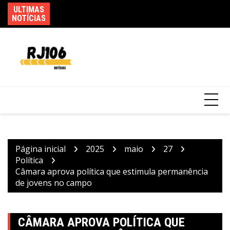
Ir
ULTIMAS
Go
para
Usuários de trens mudam rotina por causa
NOTÍCIAS
d
de greve da CPTM
o
conteúdo
Página inicial
2025
maio
27
Política
Câmara aprova política que estimula permanência
de jovens no campo
CÂMARA APROVA POLÍTICA QUE