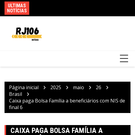
Ir
ULTIMAS
Go
para
NOTÍCIAS
d
Usuários de trens mudam rotina por causa
o
de greve da CPTM
conteúdo
Página inicial
2025
maio
26
Brasil
Caixa paga Bolsa Família a beneficiários com NIS de
final 6
CAIXA PAGA BOLSA FAMÍLIA A