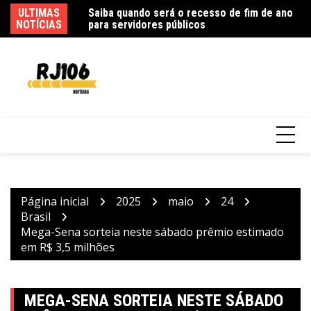
Ir
 foram subtraídos
ULTIMAS
Saiba quando será o recesso de fim de ano
Po
para
NOTÍCIAS
para servidores públicos
de
o
conteúdo
Página inicial
2025
maio
24
Brasil
Mega-Sena sorteia neste sábado prêmio estimado
em R$ 3,5 milhões
MEGA-SENA SORTEIA NESTE SÁBADO