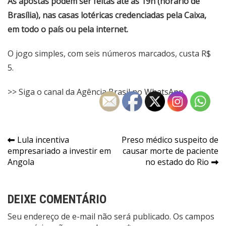
As apostas podem ser feitas até as 19h (horário de
Brasília), nas casas lotéricas credenciadas pela Caixa,
em todo o país ou pela internet.
O jogo simples, com seis números marcados, custa R$
5.
>> Siga o canal da Agência Brasil no WhatsApp
Navegação
Lula incentiva
Preso médico suspeito de
empresariado a investir em
causar morte de paciente
de
Angola
no estado do Rio
Post
DEIXE COMENTÁRIO
Seu endereço de e-mail não será publicado. Os campos