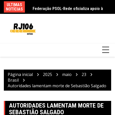
Ir
taquaquecetuba é
ULTIMAS
Federação PSOL-Rede oficializa apoio à
Ma
para
NOTÍCIAS
candidatura de Lula à reeleição
em
o
conteúdo
Página inicial
2025
maio
23
Brasil
Autoridades lamentam morte de Sebastião Salgado
AUTORIDADES LAMENTAM MORTE DE
SEBASTIÃO SALGADO