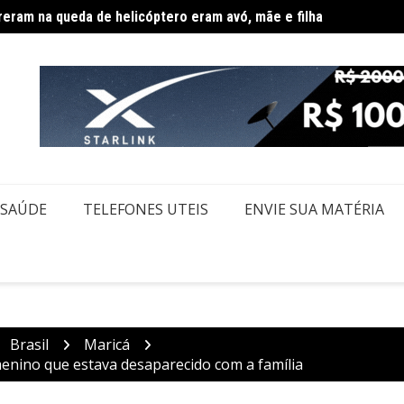
Agosto
êmio acumulado de R$ 165 milhões neste domingo
SAÚDE
TELEFONES UTEIS
ENVIE SUA MATÉRIA
Brasil
Maricá
nino que estava desaparecido com a família