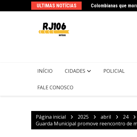
Ir
ULTIMAS NOTÍCIAS
Mega-Sena sorteia pr
para
o
conteúdo
INÍCIO
CIDADES
POLICIAL
FALE CONOSCO
Página inicial
2025
abril
24
Guarda Municipal promove reencontro de me