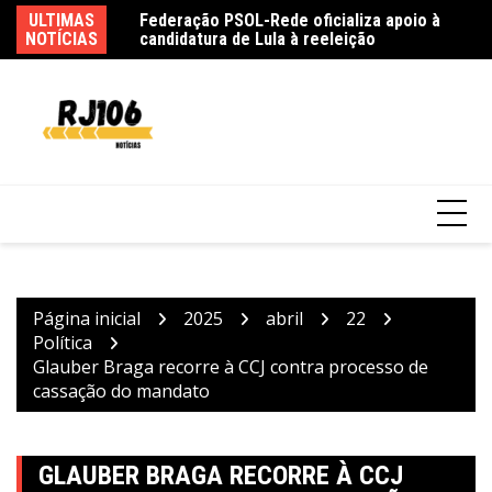
Ir
taquaquecetuba é
ULTIMAS
Federação PSOL-Rede oficializa apoio à
Ma
para
NOTÍCIAS
candidatura de Lula à reeleição
em
o
conteúdo
Página inicial
2025
abril
22
Política
Glauber Braga recorre à CCJ contra processo de
cassação do mandato
GLAUBER BRAGA RECORRE À CCJ