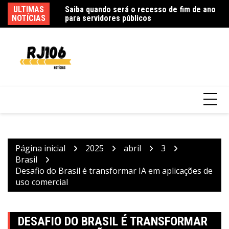
Ir
ônibus em SP após
ULTIMAS
Saiba quando será o recesso de fim de ano
Po
para
ito
NOTÍCIAS
para servidores públicos
de
o
conteúdo
Página inicial
2025
abril
3
Brasil
Desafio do Brasil é transformar IA em aplicações de
uso comercial
DESAFIO DO BRASIL É TRANSFORMAR