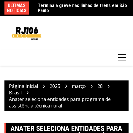
Ir
ULTIMAS
Go
para
NOTÍCIAS
d
o
conteúdo
Usuários de trens mudam rotina por causa
de greve da CPTM
Página inicial
2025
março
28
Brasil
Anater seleciona entidades para programa de
assistência técnica rural
ANATER SELECIONA ENTIDADES PARA