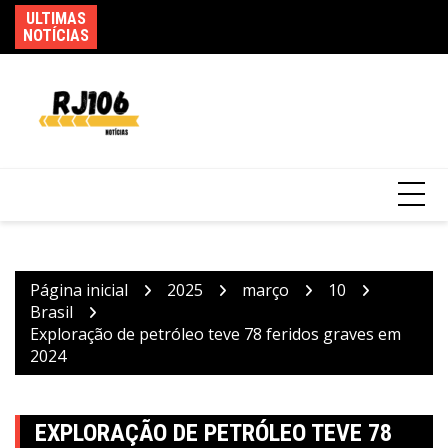
Ir
ULTIMAS
Fe
para
NOTÍCIAS
ca
o
Incêndio em fábrica em Itaquaquecetuba é
conteúdo
extinto após 33 horas
Página inicial
2025
março
10
Brasil
Exploração de petróleo teve 78 feridos graves em
2024
EXPLORAÇÃO DE PETRÓLEO TEVE 78