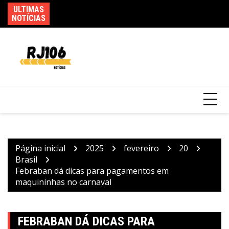
Ir
ULTIMAS
Go
para
NOTÍCIAS
d
Usuários de trens mudam rotina por causa
o
de greve da CPTM
conteúdo
Página inicial
2025
fevereiro
20
Brasil
Febraban dá dicas para pagamentos em
maquininhas no carnaval
FEBRABAN DÁ DICAS PARA