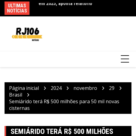
Ir
ULTIMAS
Bu
para
NOTÍCIAS
40
o
Ventos diminuem de intensidade e município
conteúdo
do Rio volta ao Estágio 1
Página inicial
2024
novembro
29
Brasil
Semiárido terá R$ 500 milhões para 50 mil novas
cisternas
SEMIÁRIDO TERÁ R$ 500 MILHÕES