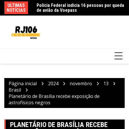
Ir
Polícia Federal indicia 16 pessoas por queda
ULTIMAS
Fe
para
de avião da Voepass
NOTÍCIAS
ca
o
conteúdo
Incêndio em fábrica em Itaquaquecetuba é
extinto após 33 horas
Página inicial
2024
novembro
13
Brasil
Planetário de Brasília recebe exposição de
astrofísicos negros
PLANETÁRIO DE BRASÍLIA RECEBE