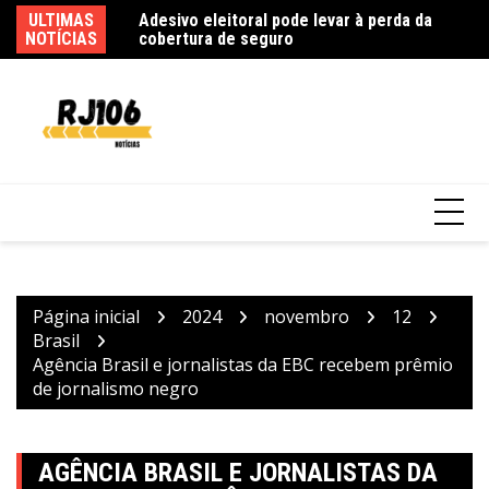
Ir
ULTIMAS
Pa
para
NOTÍCIAS
fi
o
conteúdo
Bolão de Fortaleza leva prêmio de R$ 164
milhões da Mega-Sena
Página inicial
2024
novembro
12
Brasil
Agência Brasil e jornalistas da EBC recebem prêmio
de jornalismo negro
AGÊNCIA BRASIL E JORNALISTAS DA