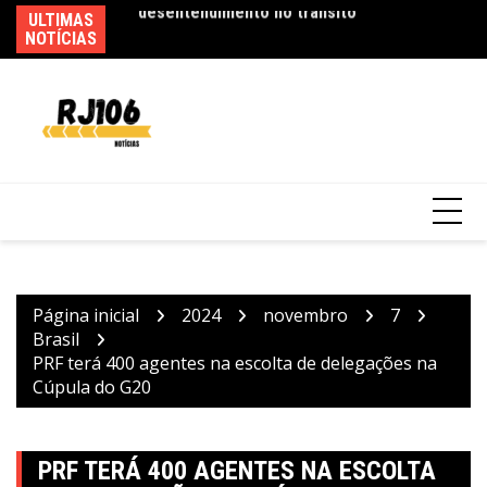
Ir
ULTIMAS
Po
para
NOTÍCIAS
de
o
conteúdo
Saiba quando será o recesso de fim de ano
para servidores públicos
Página inicial
2024
novembro
7
Brasil
PRF terá 400 agentes na escolta de delegações na
Cúpula do G20
PRF TERÁ 400 AGENTES NA ESCOLTA