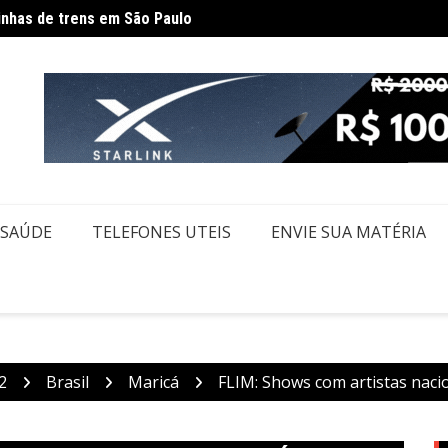
Gover
dam rotina por causa de greve da CPTM
SAÚDE
TELEFONES UTEIS
ENVIE SUA MATÉRIA
2
Brasil
Maricá
FLIM: Shows com artistas nacio