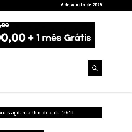
6 de agosto de 2026
no de SP diz que não haverá demissões de funcionários da CPTM
nais agitam a Flim até o dia 10/11