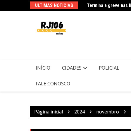
Ir
ULTIMAS NOTÍCIAS
para
Usuários de trens mu
o
conteúdo
INÍCIO
CIDADES
POLICIAL
FALE CONOSCO
Página inicial
2024
novembro