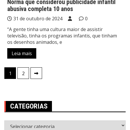
Norma que considerou publicidade infantil
abusiva completa 10 anos
31 de outubro de 2024
0
“A gente tinha uma cultura maior de assistir
televisão, tinha os programas infantis, que tinham
os desenhos animados, e
Leia mais
Paginação
1
2
de
posts
CATEGORIAS
Categorias