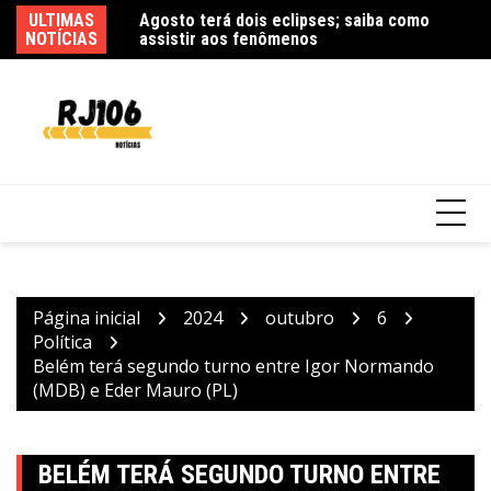
Ir
sso de fim de ano
ULTIMAS
Agosto terá dois eclipses; saiba como
Q
para
NOTÍCIAS
assistir aos fenômenos
he
o
conteúdo
Página inicial
2024
outubro
6
Política
Belém terá segundo turno entre Igor Normando
(MDB) e Eder Mauro (PL)
BELÉM TERÁ SEGUNDO TURNO ENTRE