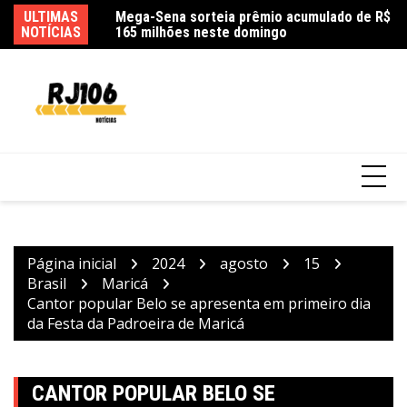
Ir
m na queda de
ULTIMAS
Mega-Sena sorteia prêmio acumulado de R$
Ag
para
 e filha
NOTÍCIAS
165 milhões neste domingo
as
o
conteúdo
Página inicial
2024
agosto
15
Brasil
Maricá
Cantor popular Belo se apresenta em primeiro dia
da Festa da Padroeira de Maricá
CANTOR POPULAR BELO SE