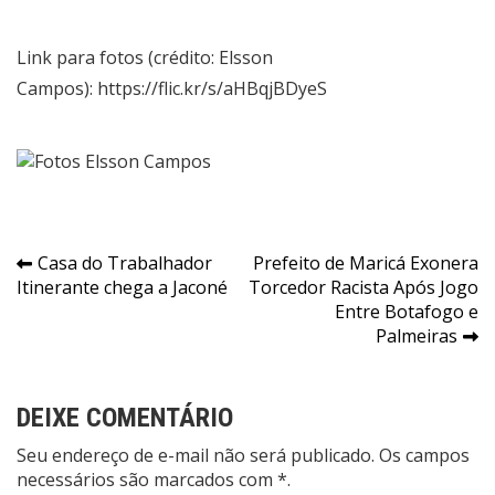
Link para fotos (crédito: Elsson
Campos):
https://flic.kr/s/aHBqjBDyeS
Navegação
Casa do Trabalhador
Prefeito de Maricá Exonera
Itinerante chega a Jaconé
Torcedor Racista Após Jogo
de
Entre Botafogo e
Post
Palmeiras
DEIXE COMENTÁRIO
Seu endereço de e-mail não será publicado. Os campos
necessários são marcados com *.