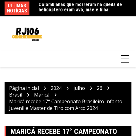
Ir
ULTIMAS
Ag
para
NOTÍCIAS
as
o
Mega-Sena sorteia prêmio acumulado de R$
conteúdo
165 milhões neste domingo
Página inicial
2024
julho
26
Brasil
Maricá
Maricá recebe 17° Campeonato Brasileiro Infanto
Juvenil e Master de Tiro com Arco 2024
MARICÁ RECEBE 17° CAMPEONATO