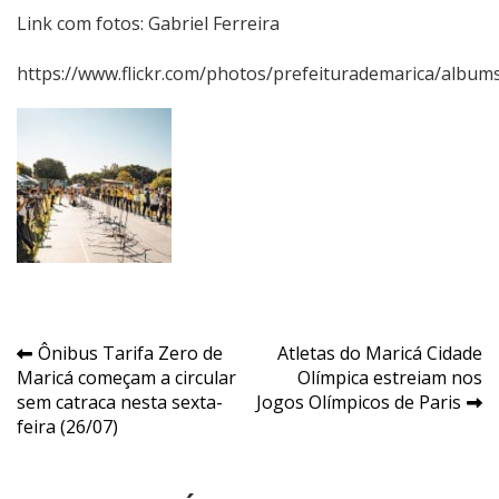
Link com fotos: Gabriel Ferreira
https://www.flickr.com/photos/prefeiturademarica/albu
Navegação
Ônibus Tarifa Zero de
Atletas do Maricá Cidade
Maricá começam a circular
Olímpica estreiam nos
de
sem catraca nesta sexta-
Jogos Olímpicos de Paris
Post
feira (26/07)