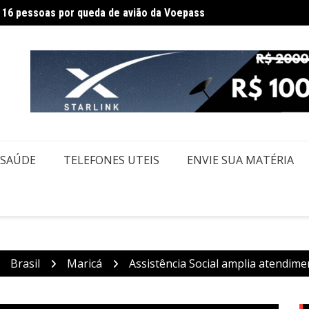
Federa
m Itaquaquecetuba é extinto após 33 horas
SAÚDE
TELEFONES UTEIS
ENVIE SUA MATÉRIA
Brasil
Maricá
Assistência Social amplia atendim