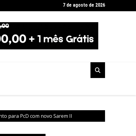
7 de agosto de 2026
ção PSOL-Rede oficializa apoio à candidatura de Lula à reeleiçã
ento para PcD com novo Sarem II