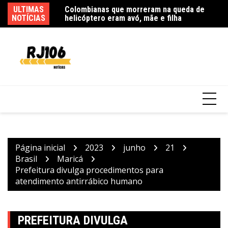
Ir
Colombianas que morreram na queda de
ULTIMAS
Ag
para
helicóptero eram avó, mãe e filha
NOTÍCIAS
as
o
conteúdo
Mega-Sena sorteia prêmio acumulado de R$
165 milhões neste domingo
Página inicial
2023
junho
21
Brasil
Maricá
Prefeitura divulga procedimentos para
atendimento antirrábico humano
PREFEITURA DIVULGA