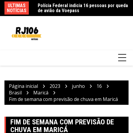
Ir
ULTIMAS
Fe
para
NOTÍCIAS
ca
o
conteúdo
Incêndio em fábrica em Itaquaquecetuba é
extinto após 33 horas
Página inicial
2023
junho
16
Brasil
Maricá
Fim de semana com previsão de chuva em Maricá
FIM DE SEMANA COM PREVISÃO DE
CHUVA EM MARICÁ