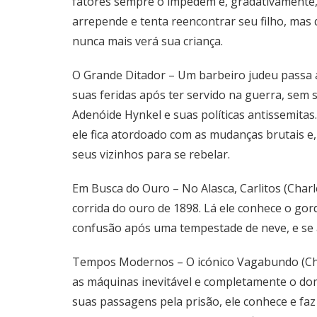
fatores sempre o impedem e, gradativamente, 
arrepende e tenta reencontrar seu filho, mas
nunca mais verá sua criança.
O Grande Ditador – Um barbeiro judeu passa 
suas feridas após ter servido na guerra, sem 
Adenóide Hynkel e suas políticas antissemitas
ele fica atordoado com as mudanças brutais e
seus vizinhos para se rebelar.
Em Busca do Ouro – No Alasca, Carlitos (Char
corrida do ouro de 1898. Lá ele conhece o go
confusão após uma tempestade de neve, e se 
Tempos Modernos – O icónico Vagabundo (Cha
as máquinas inevitável e completamente o dom
suas passagens pela prisão, ele conhece e fa