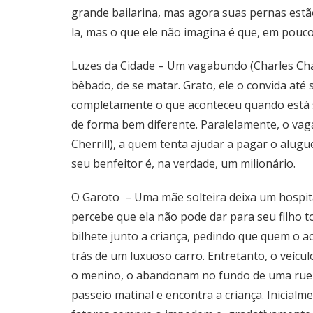
grande bailarina, mas agora suas pernas estã
la, mas o que ele não imagina é que, em pouco
Luzes da Cidade – Um vagabundo (Charles Cha
bêbado, de se matar. Grato, ele o convida até
completamente o que aconteceu quando está s
de forma bem diferente. Paralelamente, o vaga
Cherrill), a quem tenta ajudar a pagar o alugu
seu benfeitor é, na verdade, um milionário.
O Garoto – Uma mãe solteira deixa um hospita
percebe que ela não pode dar para seu filho t
bilhete junto a criança, pedindo que quem o a
trás de um luxuoso carro. Entretanto, o veíc
o menino, o abandonam no fundo de uma ruel
passeio matinal e encontra a criança. Inicialm