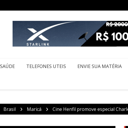
m Itaquaquecetuba é extinto após 33 horas
Federa
SAÚDE
TELEFONES UTEIS
ENVIE SUA MATÉRIA
Brasil
Maricá
Cine Henfil promove especial Char