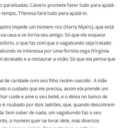
o paralisadas. Calvero promete fazer tudo para ajudá-
 tempo, Theresa fará tudo para ajudá-lo.
plin) impede um homem rico (Harry Myers), que está
 sua casa e se torna seu amigo. Só que ele esquece
óbrio, o que faz com que o vagabundo seja tratado
bundo se interessa por uma florista cega (Virginia
el atrasado e a restaurar a visão. Só que ela pensa que
l de caridade com seu filho recém-nascido . A mãe
odo o cuidado que ele precisa, assim ela prende um
char cuide e ame o seu bebê, e o deixa no banco de
ulo é roubado por dois ladrões, que, quando descobrem
a. Sem saber de nada, um vagabundo faz o seu
ente, o homem quer se livrar dele, mas diversos