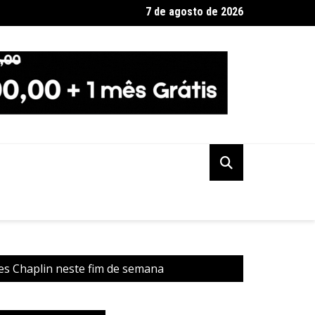
7 de agosto de 2026
ção PSOL-Rede oficializa apoio à candidatura de Lula à reeleiçã
les Chaplin neste fim de semana