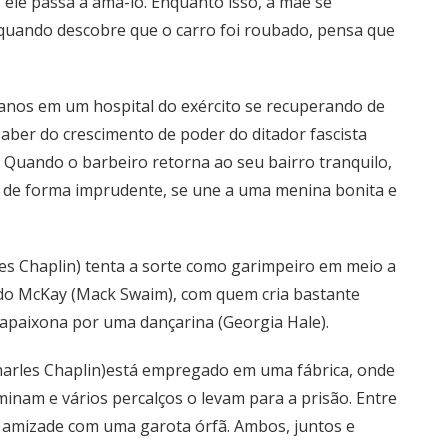
ele passa a amá-lo. Enquanto isso, a mãe se
 quando descobre que o carro foi roubado, pensa que
anos em um hospital do exército se recuperando de
saber do crescimento de poder do ditador fascista
. Quando o barbeiro retorna ao seu bairro tranquilo,
, de forma imprudente, se une a uma menina bonita e
les Chaplin) tenta a sorte como garimpeiro em meio a
rdo McKay (Mack Swaim), com quem cria bastante
apaixona por uma dançarina (Georgia Hale).
rles Chaplin)está empregado em uma fábrica, onde
inam e vários percalços o levam para a prisão. Entre
z amizade com uma garota órfã. Ambos, juntos e