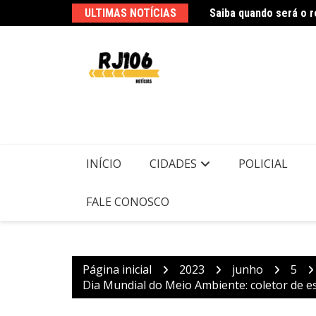
Ir
ULTIMAS NOTÍCIAS
Polícia Federal indic
para
o
conteúdo
INÍCIO
CIDADES
POLICIAL
FALE CONOSCO
Página inicial
2023
junho
5
Dia Mundial do Meio Ambiente: coletor de es