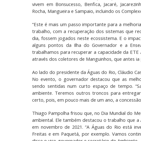
vivem em Bonsucesso, Benfica, Jacaré, Jacarezin
Rocha, Mangueira e Sampaio, incluindo os Complex
“Este é mais um passo importante para a melhori
trabalho, com a recuperação dos sistemas que re
dia, fossem jogados neste ecossistema. E o impac
alguns pontos da Ilha do Governador e a Ens
trabalhamos para recuperar a capacidade da ETE 
através dos coletores de Manguinhos, que antes ia p
Ao lado do presidente da Águas do Rio, Cláudio C
No evento, o governador destacou que as melhor
sendo sentidas num curto espaço de tempo. “S
ambiente. Teremos outros troncos para entrega
certo, pois, em pouco mais de um ano, a concessão
Thiago Pampolha frisou que, no Dia Mundial do Mei
ambiental. Ele também destacou o trabalho que a
em novembro de 2021
.
“A Águas do Rio está inv
Freitas e em Paquetá, por exemplo. Vamos contin
disse o vice-governador e secretário do Ambiente.