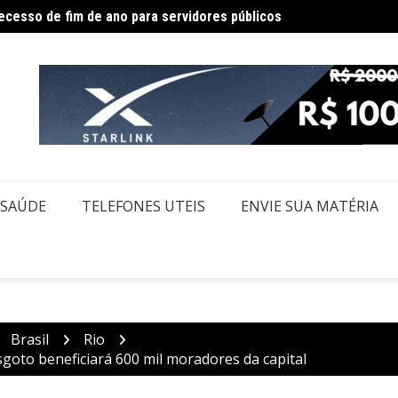
Incênd
ia 16 pessoas por queda de avião da Voepass
SAÚDE
TELEFONES UTEIS
ENVIE SUA MATÉRIA
Brasil
Rio
goto beneficiará 600 mil moradores da capital