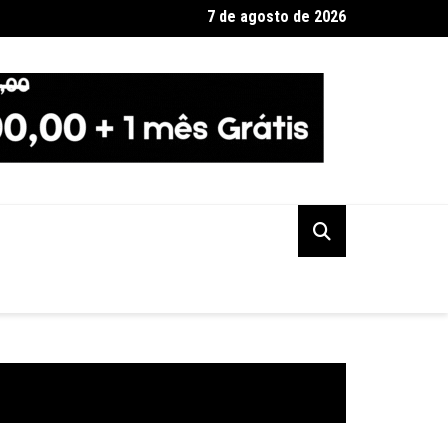
7 de agosto de 2026
io em fábrica em Itaquaquecetuba é extinto após 33 horas