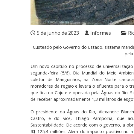
5 de junho de 2023
Informes
Ri
Custeado pelo Governo do Estado, sistema manda
pela
Um novo capítulo no processo de universalização
segunda-feira (5/6), Dia Mundial do Meio Ambien
coletor de Manguinhos, na Zona Norte carioc
moradores da região e levará o efluente para o t
que fica no Caju e é operada pela Águas do Rio. 
de receber aproximadamente 1,3 mil litros de esg
O presidente da Águas do Rio, Alexandre Bianchi
Castro, e do vice, Thiago Pampolha, que ac
Sustentabilidade. De acordo com o governo, a obra
R$ 125,4 milhões. Além do impacto positivo no m