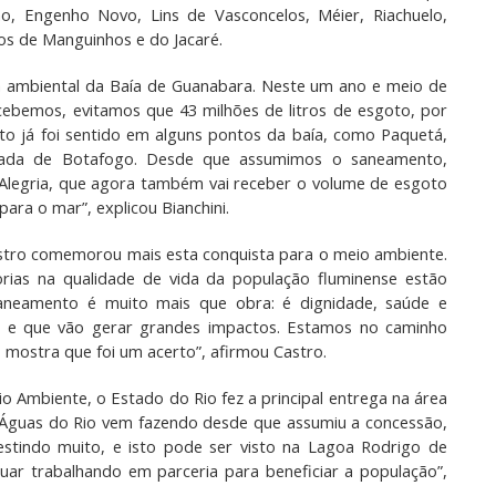
ho, Engenho Novo, Lins de Vasconcelos, Méier, Riachuelo,
os de Manguinhos e do Jacaré.
a ambiental da Baía de Guanabara. Neste um ano e meio de
cebemos, evitamos que 43 milhões de litros de esgoto, por
to já foi sentido em alguns pontos da baía, como Paquetá,
eada de Botafogo. Desde que assumimos o saneamento,
Alegria, que agora também vai receber o volume de esgoto
ara o mar”, explicou Bianchini.
astro comemorou mais esta conquista para o meio ambiente.
ias na qualidade de vida da população fluminense estão
aneamento é muito mais que obra: é dignidade, saúde e
r e que vão gerar grandes impactos. Estamos no caminho
 mostra que foi um acerto”, afirmou Castro.
o Ambiente, o Estado do Rio fez a principal entrega na área
 Águas do Rio vem fazendo desde que assumiu a concessão,
estindo muito, e isto pode ser visto na Lagoa Rodrigo de
uar trabalhando em parceria para beneficiar a população”,