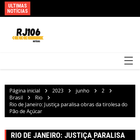
Ir
ULTIMAS
Ag
Mega-Sena sorteia prêmio acumulado de R$
para
NOTÍCIAS
as
165 milhões neste domingo
o
conteúdo
Página inicial
2023
junho
2
Brasil
Rio
Rio de Janeiro: Justiça paralisa obras da tirolesa do
Pão de Açúcar
RIO DE JANEIRO: JUSTIÇA PARALISA