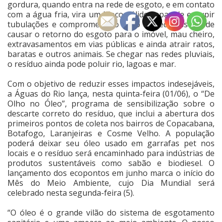
gordura, quando entra na rede de esgoto, e em contato
com a água fria, vira um bloco sólido capaz de entupir
tubulações e comprometer o fluxo da rede. Isso pode
causar o retorno do esgoto para o imóvel, mau cheiro,
extravasamentos em vias públicas e ainda atrair ratos,
baratas e outros animais. Se chegar nas redes pluviais,
o resíduo ainda pode poluir rio, lagoas e mar.
Com o objetivo de reduzir esses impactos indesejáveis,
a Águas do Rio lança, nesta quinta-feira (01/06), o “De
Olho no Óleo”, programa de sensibilização sobre o
descarte correto do resíduo, que inclui a abertura dos
primeiros pontos de coleta nos bairros de Copacabana,
Botafogo, Laranjeiras e Cosme Velho. A população
poderá deixar seu óleo usado em garrafas pet nos
locais e o resíduo será encaminhado para indústrias de
produtos sustentáveis como sabão e biodiesel. O
lançamento dos ecopontos em junho marca o início do
Mês do Meio Ambiente, cujo Dia Mundial será
celebrado nesta segunda-feira (5).
“O óleo é o grande vilão do sistema de esgotamento