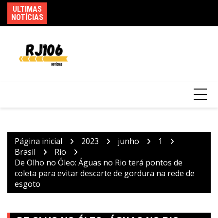
Ir
ULTIMAS
Ma
Federação PSOL-Rede oficializa apoio à
para
NOTÍCIAS
em
candidatura de Lula à reeleição
o
conteúdo
Página inicial
2023
junho
1
Brasil
Rio
De Olho no Óleo: Águas no Rio terá pontos de
coleta para evitar descarte de gordura na rede de
esgoto