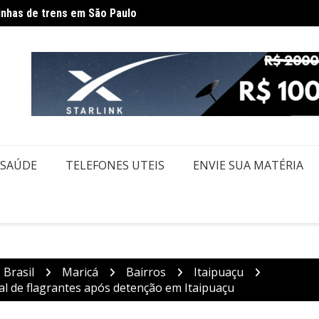
Gover
dam rotina por causa de greve da CPTM
SAÚDE
TELEFONES UTEIS
ENVIE SUA MATÉRIA
Brasil
Maricá
Bairros
Itaipuaçu
al de flagrantes após detenção em Itaipuaçu