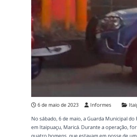
6 de maio de 2023
Informes
Ita
No sábado, 6 de maio, a Guarda Municipal do
em Itaipuaçu, Maricá. Durante a operação, for
quatro homens, que estavam em posse de uma