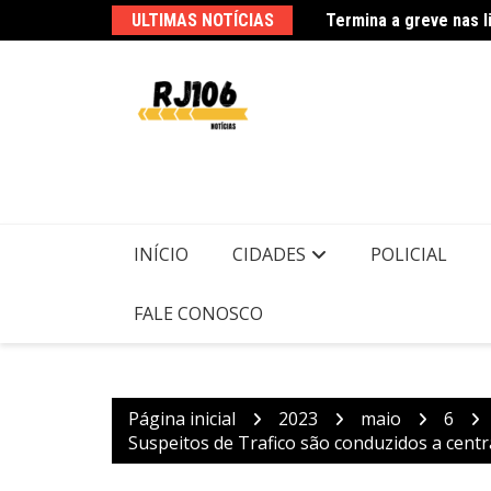
Ir
ULTIMAS NOTÍCIAS
para
Usuários de trens mu
o
conteúdo
INÍCIO
CIDADES
POLICIAL
FALE CONOSCO
Página inicial
2023
maio
6
Suspeitos de Trafico são conduzidos a centr