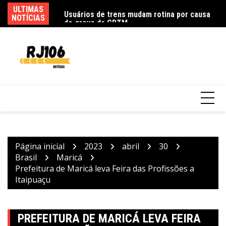
Ir
as de trens em São
ULTIMAS
Usuários de trens mudam rotina por causa
Go
para
NOTÍCIAS
de greve da CPTM
d
o
conteúdo
Página inicial
2023
abril
30
Brasil
Maricá
Prefeitura de Maricá leva Feira das Profissões a
Itaipuaçu
PREFEITURA DE MARICÁ LEVA FEIRA