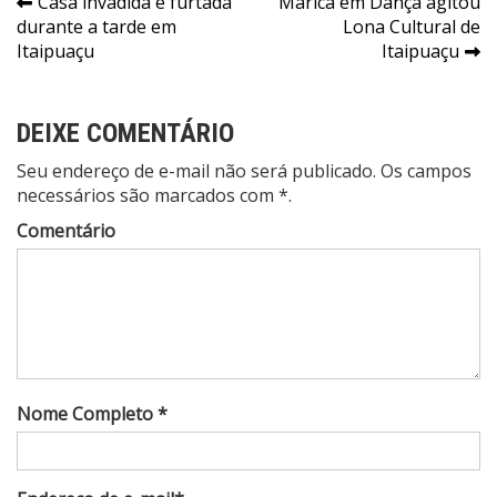
Navegação
Casa invadida e furtada
Maricá em Dança agitou
durante a tarde em
Lona Cultural de
de
Itaipuaçu
Itaipuaçu
Post
DEIXE COMENTÁRIO
Seu endereço de e-mail não será publicado. Os campos
necessários são marcados com *.
Comentário
Nome Completo *