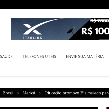
ecesso de fim de ano para servidores públicos
Políci
SAÚDE
TELEFONES UTEIS
ENVIE SUA MATÉRIA
Brasil
Maricá
Educação promove 3º simulado par