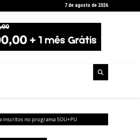
7 de agosto de 2026
a Federal indicia 16 pessoas por queda de avião da Voepass
a inscritos no programa SOU+PU