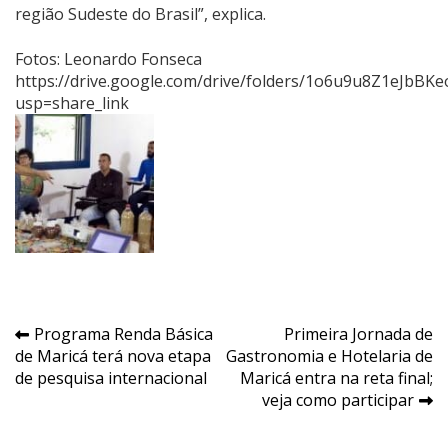
região Sudeste do Brasil”, explica.
Fotos: Leonardo Fonseca
https://drive.google.com/drive/folders/1o6u9u8Z1eJbB
usp=share_link
Navegação
Programa Renda Básica
Primeira Jornada de
de Maricá terá nova etapa
Gastronomia e Hotelaria de
de
de pesquisa internacional
Maricá entra na reta final;
Post
veja como participar