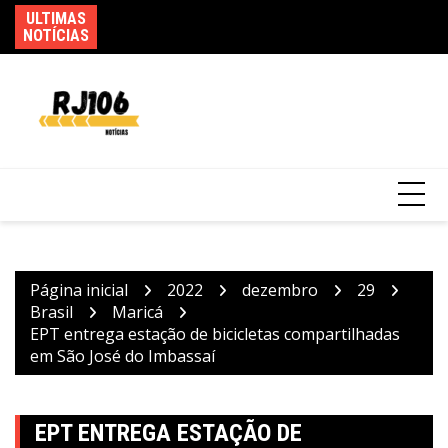
Ir
ULTIMAS
Sa
PMs detêm motorista de ônibus em SP após
para
NOTÍCIAS
pa
desentendimento no trânsito
o
conteúdo
Página inicial
2022
dezembro
29
Brasil
Maricá
EPT entrega estação de bicicletas compartilhadas
em São José do Imbassaí
EPT ENTREGA ESTAÇÃO DE