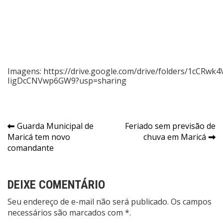
Imagens:
https://drive.google.com/drive/folders/1cCRw
IigDcCNVwp6GW9?usp=sharing
Navegação
Guarda Municipal de
Feriado sem previsão de
Maricá tem novo
chuva em Maricá
de
comandante
Post
DEIXE COMENTÁRIO
Seu endereço de e-mail não será publicado. Os campos
necessários são marcados com *.