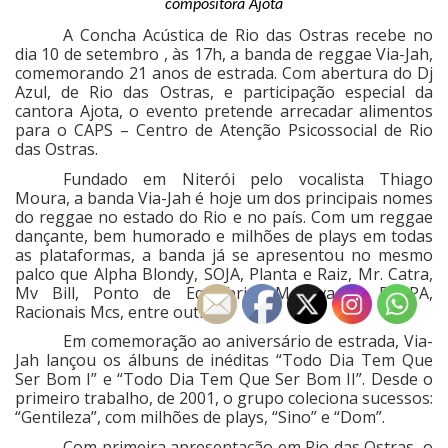
compositora Ajota
A Concha Acústica de Rio das Ostras recebe no
dia 10 de setembro , às 17h, a banda de reggae Via-Jah,
comemorando 21 anos de estrada. Com abertura do Dj
Azul, de Rio das Ostras, e participação especial da
cantora Ajota, o evento pretende arrecadar alimentos
para o CAPS – Centro de Atenção Psicossocial de Rio
das Ostras.
Fundado em Niterói pelo vocalista Thiago
Moura, a banda Via-Jah é hoje um dos principais nomes
do reggae no estado do Rio e no país. Com um reggae
dançante, bem humorado e milhões de plays em todas
as plataformas, a banda já se apresentou no mesmo
palco que Alpha Blondy, SOJA, Planta e Raiz, Mr. Catra,
Mv Bill, Ponto de Equilíbrio, Maneva, O RAPPA,
Racionais Mcs, entre outros.
Em comemoração ao aniversário de estrada, Via-
Jah lançou os álbuns de inéditas “Todo Dia Tem Que
Ser Bom I” e “Todo Dia Tem Que Ser Bom II”. Desde o
primeiro trabalho, de 2001, o grupo coleciona sucessos:
“Gentileza”, com milhões de plays, “Sino” e “Dom”.
Com primeira apresentação em Rio das Ostras, o