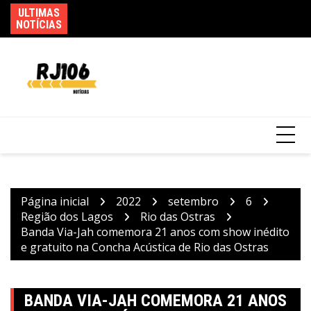
Ir
ULTIMAS
Fe
Incêndio em fábrica em Itaquaquecetuba é
para
NOTÍCIAS
ca
extinto após 33 horas
o
conteúdo
Página inicial
2022
setembro
6
Região dos Lagos
Rio das Ostras
Banda Via-Jah comemora 21 anos com show inédito
e gratuito na Concha Acústica de Rio das Ostras
BANDA VIA-JAH COMEMORA 21 ANOS