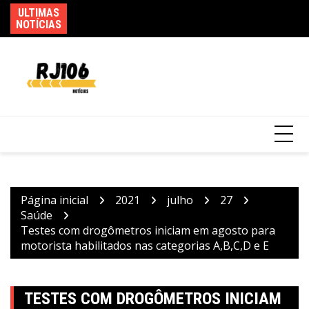
Ir
ULTIMAS
Ag
para
Mega-Sena sorteia prêmio acumulado de R$
NOTÍCIAS
as
165 milhões neste domingo
o
conteúdo
Página inicial
2021
julho
27
Saúde
Testes com drogômetros iniciam em agosto para
motorista habilitados nas categorias A,B,C,D e E
TESTES COM DROGÔMETROS INICIAM