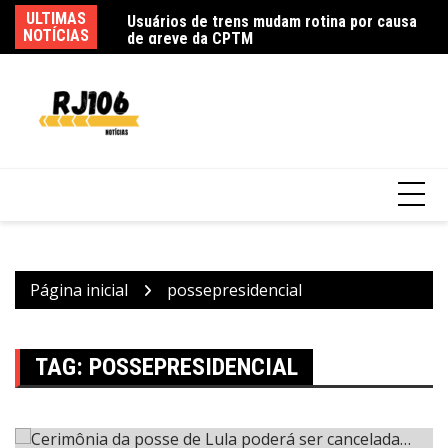
Ir
ULTIMAS
Go
Usuários de trens mudam rotina por causa
para
NOTÍCIAS
d
de greve da CPTM
o
conteúdo
Página inicial
possepresidencial
TAG:
POSSEPRESIDENCIAL