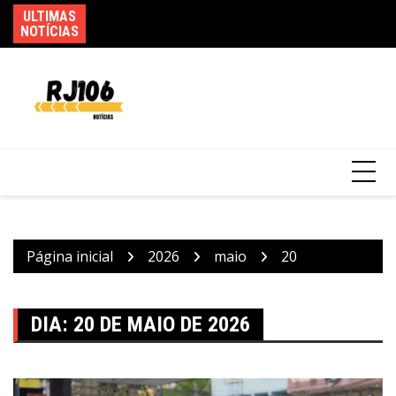
Ir
ULTIMAS
Ag
para
NOTÍCIAS
as
o
Mega-Sena sorteia prêmio acumulado de R$
conteúdo
165 milhões neste domingo
Página inicial
2026
maio
20
DIA:
20 DE MAIO DE 2026