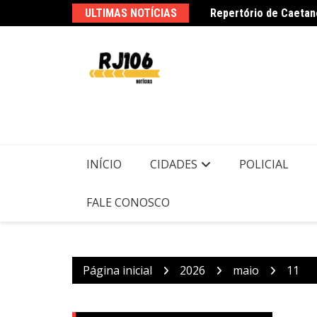
Ir
ULTIMAS NOTÍCIAS
para
o
conteúdo
PMs detêm motorista 
INÍCIO
CIDADES
POLICIAL
FALE CONOSCO
Página inicial
2026
maio
11