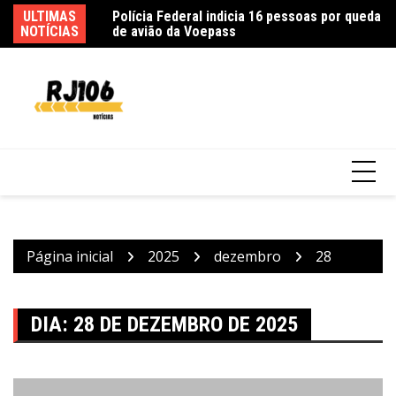
Ir
Polícia Federal indicia 16 pessoas por queda
ULTIMAS
Fe
para
de avião da Voepass
NOTÍCIAS
ca
o
conteúdo
Incêndio em fábrica em Itaquaquecetuba é
extinto após 33 horas
Página inicial
2025
dezembro
28
DIA:
28 DE DEZEMBRO DE 2025