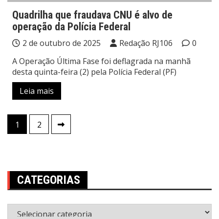
Quadrilha que fraudava CNU é alvo de
operação da Polícia Federal
2 de outubro de 2025
Redação RJ106
0
A Operação Última Fase foi deflagrada na manhã
desta quinta-feira (2) pela Polícia Federal (PF)
Leia mais
Paginação
1
2
de
posts
CATEGORIAS
Categorias